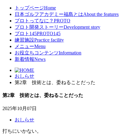
トップページ
Home
日本ゴルフアカデミー福島とは
About the features
プロトってなに？
PROTO
プロト開発ストーリー
Development story
プロト145
PROTO145
練習施設
Practice facility
メニュー
Menu
お役立ちコンテンツ
Information
新着情報
News
おしらせ
第2章 技術とは、委ねることだった
第2章 技術とは、委ねることだった
2025年10月07日
おしらせ
打ちにいかない。