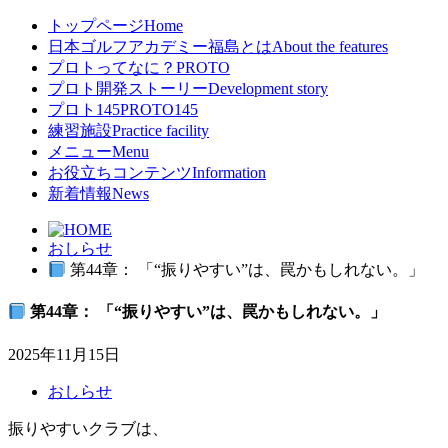
トップページ
Home
日本ゴルフアカデミー福島とは
About the features
プロトってなに？
PROTO
プロト開発ストーリー
Development story
プロト145
PROTO145
練習施設
Practice facility
メニュー
Menu
お役立ちコンテンツ
Information
新着情報
News
おしらせ
第44章： 「“振りやすい”は、罠かもしれない。」
第44章： 「“振りやすい”は、罠かもしれない。」
2025年11月15日
おしらせ
振りやすいクラブは、