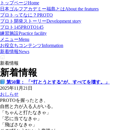
トップページ
Home
日本ゴルフアカデミー福島とは
About the features
プロトってなに？
PROTO
プロト開発ストーリー
Development story
プロト145
PROTO145
練習施設
Practice facility
メニュー
Menu
お役立ちコンテンツ
Information
新着情報
News
新着情報
新着情報
第50章： 「“打とうとする”が、すべてを壊す。」
2025年11月21日
おしらせ
PROTOを握ったとき、
自然と力が入る人がいる。
「ちゃんと打たなきゃ」
「芯に当てなきゃ」
「飛ばさなきゃ」