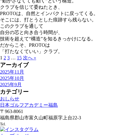
“動かさなくても動く”という構造。
クラブを信じて委ねたとき、
PROTOは、自然とインパクトに戻ってくる。
そこには、打とうとした痕跡すら残らない。
このクラブを通して
自分の芯と向き合う時間が、
技術を超えて“構造”を知るきっかけになる。
だからこそ、PROTOは
「打たなくていい」クラブ。
1
2
3
…
15
次へ »
アーカイブ
2025年11月
2025年10月
2025年9月
カテゴリー
おしらせ
日本ゴルフアカデミー福島
〒963-8061
福島県郡山市富久山町福原字上台22-3
024-983-5769
Tel.