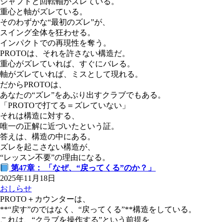
シャフトと回転軸がズレている。
重心と軸がズレている。
そのわずかな“最初のズレ”が、
スイング全体を狂わせる。
インパクトでの再現性を奪う。
PROTOは、それを許さない構造だ。
重心がズレていれば、すぐにバレる。
軸がズレていれば、ミスとして現れる。
だからPROTOは、
あなたの“ズレ”をあぶり出すクラブでもある。
「PROTOで打てる＝ズレていない」
それは構造に対する、
唯一の正解に近づいたという証。
答えは、構造の中にある。
ズレを起こさない構造が、
“レッスン不要”の理由になる。
第47章： 「なぜ、“戻ってくる”のか？」
2025年11月18日
おしらせ
PROTO＋カウンターは、
**“戻す”のではなく、“戻ってくる”**構造をしている。
これは、“クラブを操作する”という前提を