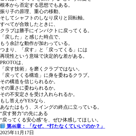
根本から否定する思想でもある。
振り子の原理、重心の移動、
そしてシャフトのしなり戻りと回転軸。
すべてが合致したときに、
クラブは勝手にインパクトに戻ってくる。
「戻した」と感じた時点で、
もう余計な動作が加わっている。
つまり、「戻す」と「戻ってくる」には
再現性という意味で決定的な差がある。
PROTOは、
「戻す技術」を磨くクラブではない。
「戻ってくる構造」に身を委ねるクラブ。
その構造を信じられるか。
その重さに委ねられるか。
その不安定さを受け入れられるか。
もし答えがYESなら、
あなたはもう、スイングの終点に立っている。
“戻す努力”の先にある
“戻ってくる安心感”を、ぜひ体感してほしい。
第46章： 「なぜ、“打たなくていい”のか？」
2025年11月17日