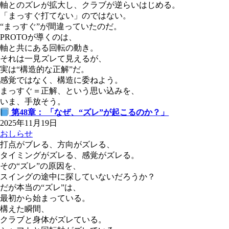
軸とのズレが拡大し、クラブが逆らいはじめる。
「まっすぐ打てない」のではない。
“まっすぐ”が間違っていたのだ。
PROTOが導くのは、
軸と共にある回転の動き。
それは一見ズレて見えるが、
実は“構造的な正解”だ。
感覚ではなく、構造に委ねよう。
まっすぐ＝正解、という思い込みを、
いま、手放そう。
第48章： 「なぜ、“ズレ”が起こるのか？」
2025年11月19日
おしらせ
打点がブレる、方向がズレる、
タイミングがズレる、感覚がズレる。
その“ズレ”の原因を、
スイングの途中に探していないだろうか？
だが本当の“ズレ”は、
最初から始まっている。
構えた瞬間、
クラブと身体がズレている。